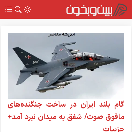
گام بلند ایران در ساخت جنگنده‌های
مافوق صوت/ شفق به میدان نبرد آمد+
جزییات