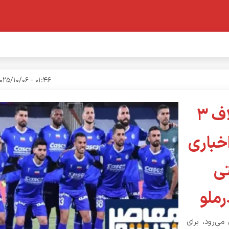
01:46 - 2025/10/06
صدرنشینی استقلال فقط با اختلاف 3
خباری
تی
رملو
می‌رود، برای