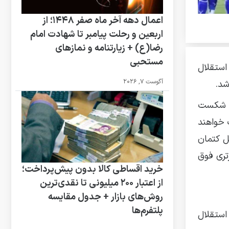
اعمال دهه آخر ماه صفر ۱۴۴۸؛ از
اربعین و رحلت پیامبر تا شهادت امام
رضا(ع) + زیارتنامه و نمازهای
مستحبی
استقلال
آگوست 7, 2026
شد.
ران شکست
ون تومان پاداش دریافت خواهند
بل کتمان
رتری فوق
خرید اقساطی کالا بدون پیش‌پرداخت؛
از اعتبار ۲۰۰ میلیونی تا نقدی‌ترین
روش‌های بازار + جدول مقایسه
پلتفرم‌ها
گر استقلال