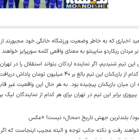
ید اخباری که به خاطر وضعیت ورزشگاه خانگی خود مجبورند از 
بر مردان ریکاردو ساپینتو به معنای واقعی کلمه سورپرایز خواهند 
وی این تیم شنیدیم، اگر نماینده اردکان بتواند استقلال را در ته
داده و دست به چنین کار بزرگی بزند، به احتمال فراوان هر کدام از بازیکنان این تیم بالغ بر ۴۰ میلی
عه آن میان بازیکنان پیچیده بود. به هر حال این واقعیت غیر قا
روزی برابر این تیم در تهران برای هر کدام از نمایندگان لیگ ب
ن شود/ بلندترین جهش تاریخ «محال» نیست! +عکس
ساعت ۱۸:۱۵ به مصاف یکدیگر خواهند رفت و نکته جالب توجه و البته عجیب اینجاست که ا