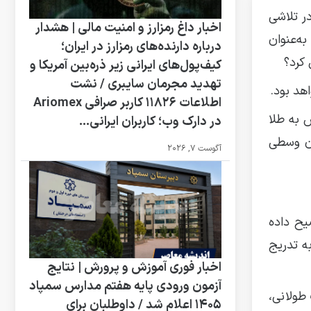
ر تلاشی
اخبار داغ رمزارز و امنیت مالی | هشدار
به‌عنوان
درباره دارنده‌های رمزارز در ایران؛
 کرد؟
کیف‌پول‌های ایرانی زیر ذره‌بین آمریکا و
تهدید مجرمان سایبری / نشت
هد بود.
اطلاعات ۱۱۸۲۶ کاربر صرافی Ariomex
 به طلا
در دارک‌ وب؛ کاربران ایرانی...
ون وسطی
آگوست 7, 2026
یح داده
به تدریج
اخبار فوری آموزش و پرورش | نتایج
آزمون ورودی پایه هفتم مدارس سمپاد
 طولانی،
۱۴۰۵ اعلام شد / داوطلبان برای