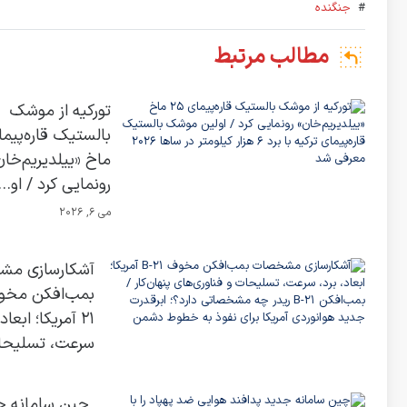
#
جنگنده
مطالب مرتبط
تورکیه از موشک
ماخ «ییلدیریم‌خان
رونمایی کرد / او...
می 6, 2026
آشکارسازی م
21 آمریکا؛ ابعاد
سرعت، تسلیحات
چین سامانه ج