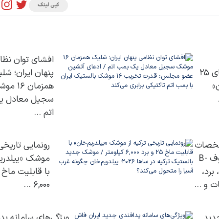
کپی لینک
افشای توان نظا
بالستیک قاره‌پیمای ۲۵
پنهان ایران؛ شل
»
همزمان ۱۶
سجیل معادل ی
اتم ...
شخصات
رونمایی تاریخی 
بمب‌افکن مخوف B-
موشک «ییلدریم
، برد،
 و ...
۶,۰۰۰ ...
دید
ویژگی‌های سامانه پد