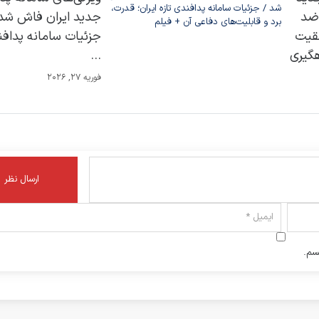
 ضد
جدید ایران فاش شد 
فقیت
جزئیات سامانه پدافن
هگیری
...
فوریه 27, 2026
سم.