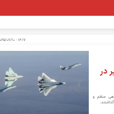
16:17 - 2025/07/10
 در
 پرواز گروهی منظم و
گذاشتند.