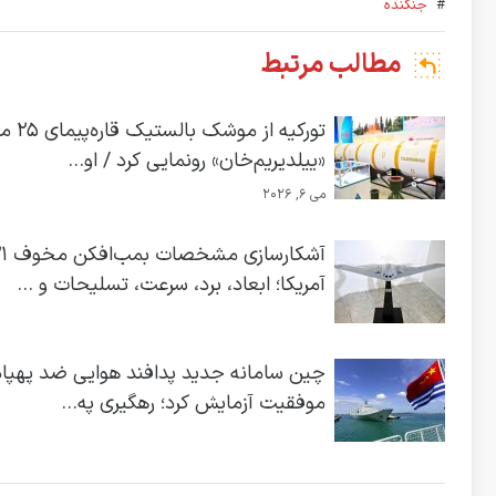
#
جنگنده
مطالب مرتبط
تورکیه از موشک بالس
«ییلدیریم‌خان» رونمایی کرد / او...
می 6, 2026
آشکارساز
آمریکا؛ ابعاد، برد، سرعت، تسلیحات و ...
چین سامانه جدید پدافند هوایی ضد پهپاد ر
موفقیت آزمایش کرد؛ رهگیری په...