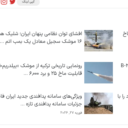
کپی لینک
تیک قاره‌پیمای ۲۵ ماخ
افشای توان نظامی پنهان ایران؛ شلیک ه
۱۶ موشک سجیل معادل یک بمب اتم ...
ی مشخصات بمب‌افکن مخوف B-21
رونمایی تاریخی ترکیه از موشک «ییلدریم‌خ
قابلیت ماخ ۲۵ و برد ۶,۰۰۰ ...
ا با
ویژگی‌های سامانه پدافندی جدید ایران ف
جزئیات سامانه پدافندی تازه ...
فوریه 27, 2026