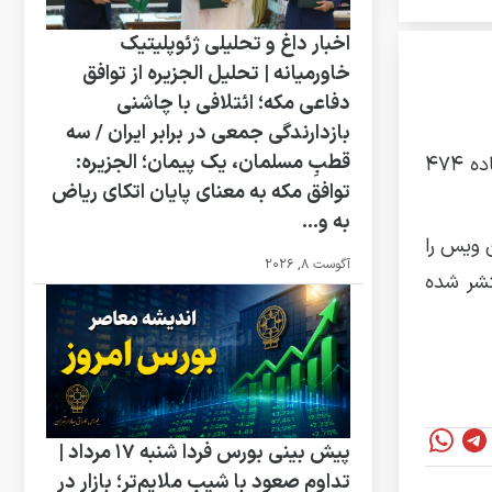
اخبار داغ و تحلیلی ژئوپلیتیک
خاورمیانه | تحلیل الجزیره از توافق
دفاعی مکه؛ ائتلافی با چاشنی
بازدارندگی جمعی در برابر ایران / سه
قطبِ مسلمان، یک پیمان؛ الجزیره:
صد آنلاین | مجید نقشی یکی از وکلای تتلو: حکم جدیدی صادر نشده است. در حال حاضر درخواست عفو و درخواست ماده ۴۷۴
توافق مکه به معنای پایان اتکای ریاض
به و...
 ویس را
آگوست 8, 2026
تشر شده
پیش‌ بینی بورس فردا شنبه ۱۷ مرداد |
تداوم صعود با شیب ملایم‌تر؛ بازار در