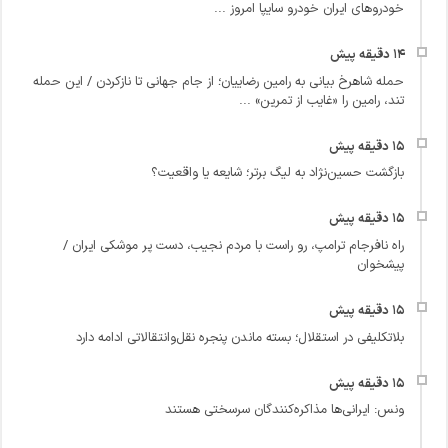
خودروهای ایران خودرو سایپا امروز ...
حمله شاهرخ بیانی به رامین رضاییان؛ از جام جهانی تا نازکردن / این حمله
تند، رامین را «غایب از تمرین» ...
بازگشت حسین‌نژاد به لیگ برتر؛ شایعه یا واقعیت؟
راه نافرجام ترامپ، رو راست با مردم نجیب، دست پر موشکی ایران /
پیشخوان
بلاتکلیفی در استقلال؛ بسته ماندن پنجره نقل‌وانتقالاتی ادامه دارد
ونس: ایرانی‌ها مذاکره‌کنندگان سرسختی هستند