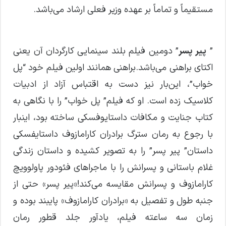
مستقیماً و تماماً بر عهده وزیر فعلی ارشاد می‌باشد.
”
پیر پسر
” دومین فیلم بلند سینمایی کارگردان آن یعنی
اکتای براهنی می‌باشد.براهنی همانند اولین فیلم خود “پل
خواب”، این‌بار نیز دست به اقتباس آزاد از ادبیات
کلاسیک زده است. او که فیلم” پل خواب” را با نگاهی به
کتاب جنایت و مکافات داستایوفسکی ساخته بود، اینبار
با رجوع به رمان سترگ برادران کارامازوف داستایفسکی
داستان” پیر پسر” را به تصویر کشیده و داستان زندگی
غلام باستانی و پسرانش را با ماجراهای فئودور پاولوویچ
کارامازوف و پسرانش مقایسه می‌کند!«پیر پسر» حتی از
جنبه طول و تفصیل به «برادران کارامازوف» پایبند بوده و
زمان سه ساعته فیلم، یادآور جلد قطور رمان