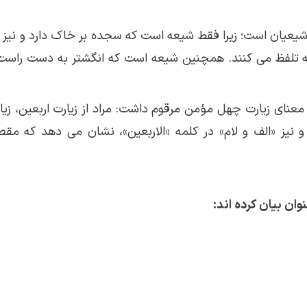
 شیعیان است؛ زیرا فقط شیعه است که سجده بر خاک دارد و نیز 
هسته تلفظ می کنند. همچنین شیعه است که انگشتر به دست راست
 معنای زیارت چهل مؤمن مرقوم داشت: مراد از زیارت اربعین، زی
نیز «الف و لام» در کلمه «الاربعین»، نشان می دهد که مقص