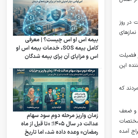
معتبر فقهی شیعه، روایتی با این مضمون که به طور مشخص به نماز ۵۱ رکعت در روز
 نمازهای
بیمه اس او اس چیست؟ | معرفی
کامل بیمه SOS، خدمات بیمه اس او
ی بر فضیلت
اس و مزایای آن برای بیمه شدگان
نده این
ردند که
ص و ضعف
زمان واریز مرحله دوم سود سهام
 مختصات
عدالت در سال ۱۴۰۵؛ «تا قبل از ماه
اج آمده
رمضان» وعده داده شد، اما تاریخ