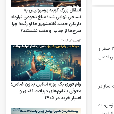
انتقال بزرگ گزینه پرسپولیس به
نساجی نهایی شد؛ مبلغ نجومی قرارداد
بازیکن جدید قائمشهری‌ها لو رفت؛ چرا
سرخ‌ها از جذب او عقب نشستند؟
آگوست 7, 2026
در واقع اربعین یعنی چهلمین روز درگذشت شخص یا فرد خاصی. تاریخ اربعین حسینی ۱۴۰۳ روز ۲۰ صفر و
ن اعمال
وام فوری یک روزه آنلاین بدون ضامن؛
جی است که در میان شیعیان وجود دارد. بر اساس این باور، انجام ۵۱ رکعت نماز در
معرفی پلتفرم‌های دریافت نقدی و
اعتبار خرید در ۱۴۰۵
ؤمن، به
ز اعمال