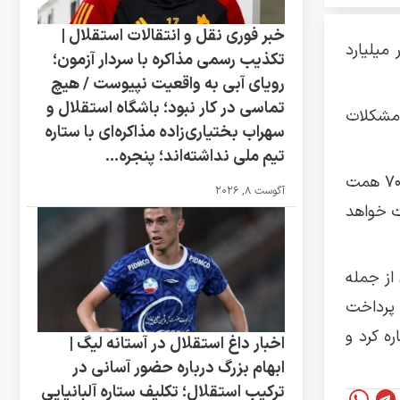
خبر فوری نقل و انتقالات استقلال |
، کار و رفاه اجتماعی، موضوع مهم بدهی ۱۴ هزار میلیارد
تکذیب رسمی مذاکره با سردار آزمون؛
رویای آبی به واقعیت نپیوست / هیچ
تماسی در کار نبود؛ باشگاه استقلال و
 مشکلات
سهراب بختیاری‌زاده مذاکره‌ای با ستاره
تیم ملی نداشته‌اند؛ پنجره...
میدری، وزیر تعاون، کار و رفاه اجتماعی، با قدردانی از پیگیری‌های مستمر مجلس، به مصوبه سران قوا برای تأمین اعتبار ۷۰ همت
آگوست 8, 2026
ت خواهد
از جمله
ات شرکت شستا، پرداخت
شاره کرد و
اخبار داغ استقلال در آستانه لیگ |
ابهام بزرگ درباره حضور آسانی در
ترکیب استقلال؛ تکلیف ستاره آلبانیایی