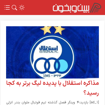
مذاکره استقلال با پدیده لیگ برتر به کجا
رسید؟
[ad_1] بازدید:۴ وینگر فصل گذشته تیم فوتبال ملوان بندر انزلی