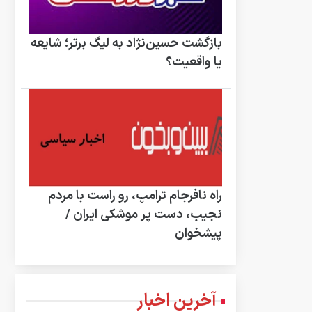
بازگشت حسین‌نژاد به لیگ برتر؛ شایعه
یا واقعیت؟
راه نافرجام ترامپ، رو راست با مردم
نجیب، دست پر موشکی ایران /
پیشخوان
آخرین اخبار