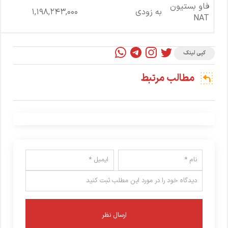
فاو بستیون
به زودی
1,198,243,000
NAT
کپی لینک
مطالب مرتبط