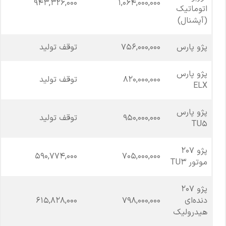
943,326,000
1,064,000,000
اتوماتیک
(آپشنال)
پژو پارس
756,000,000
توقف تولید
پژو پارس
820,000,000
توقف تولید
ELX
پژو پارس
950,000,000
توقف تولید
TU5
پژو 207
590,774,000
705,000,000
موتور TU3
پژو 207
دنده‌ای
798,000,000
615,828,000
هیدرولیک