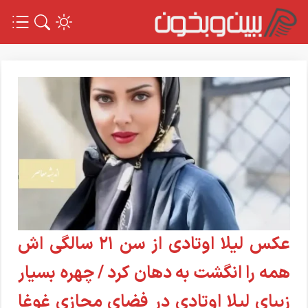
عکس لیلا اوتادی از سن 21 سالگی اش
همه را انگشت به دهان کرد / چهره بسیار
زیبای لیلا اوتادی در فضای مجازی غوغا