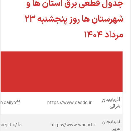
جدول قطعی برق استان ها و
شهرستان ها روز پنجشنبه ۲۳
مرداد ۱۴۰۴
نام
لینک شرکت توزیع برق
لینک اع
استان
آذربایجان
https://www.eaedc.ir/dailyoff
https://www.eaedc.ir
شرقی
آذربایجان
aepd.ir/fa-
https://www.waepd.ir
غربی