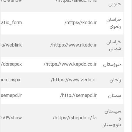
/۱۶۵۹/show
https://skedc.ir/fa/
جنوبی
خراسان
tatic_form/
https://kedc.ir/
رضوی
خراسان
fa/weblink/
https://www.nkedc.ir/
شمالی
خوزستان
https://www.kepdc.co.ir/
/dorsapax/
زنجان
https://www.zedc.ir/
https://www.zedc.ir/Pages/announcement.aspx
سمنان
http://semepd.ir/
semepd.ir/
سیستان
و
https://sbepdc.ir/fa/
s/۵۸۴/show
بلوچستان