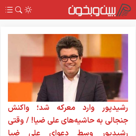
رشیدپور وارد معرکه شد؛ واکنش
جنجالی به حاشیه‌های علی ضیا! / وقتی
رشیدپور وسط دعوای علی ضیا