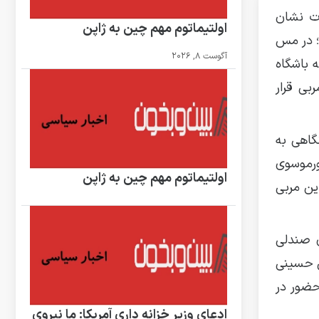
ات نشان
اولتیماتوم مهم چین به ژاپن
؛ در مس
آگوست 8, 2026
ه باشگاه
بی قرار
گاهی به
ورموسوی
اولتیماتوم مهم چین به ژاپن
این مربی
ی صندلی
ی حسینی
حضور در
ادعای وزیر خزانه داری آمریکا: ما نیروی