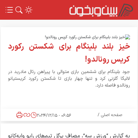
خیز بلند بلینگام برای شکستن رکورد
کریس رونالدو!
جود بلینگام برای ششمین بازی متوالی با پیراهن رئال مادرید در
لالیگا گلزنی کرد و تنها چهار بازی تا شکستن رکورد کریستیانو
رونالدو فاصله دارد.
صفحه اصلی
/
06:56 - 2024/12/15
به گزارش “ورزش سه”، مصاف پرگل تیم‌های رایو وایه‌کانو