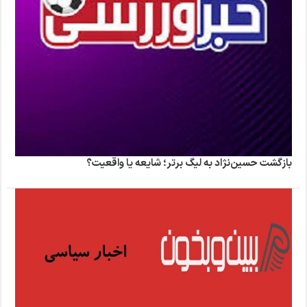
بازگشت حسین‌نژاد به لیگ برتر؛ شایعه یا واقعیت؟