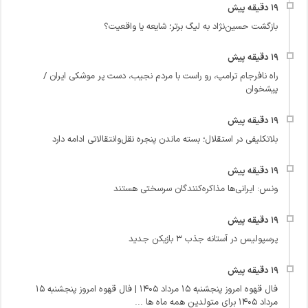
بازگشت حسین‌نژاد به لیگ برتر؛ شایعه یا واقعیت؟
راه نافرجام ترامپ، رو راست با مردم نجیب، دست پر موشکی ایران /
پیشخوان
بلاتکلیفی در استقلال؛ بسته ماندن پنجره نقل‌وانتقالاتی ادامه دارد
ونس: ایرانی‌ها مذاکره‌کنندگان سرسختی هستند
پرسپولیس در آستانه جذب ۳ بازیکن جدید
فال قهوه امروز پنجشنبه 15 مرداد 1405 | فال قهوه امروز پنجشنبه 15
مرداد 1405 برای متولدین همه ماه ها ...