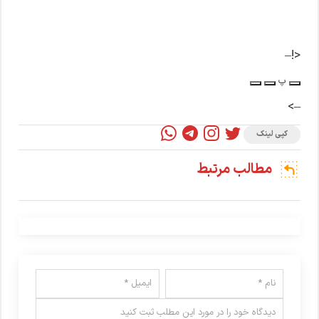
<!–
پ
–>
کپی لینک
مطالب مرتبط