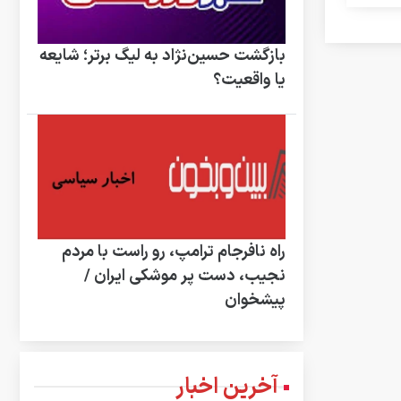
بازگشت حسین‌نژاد به لیگ برتر؛ شایعه
یا واقعیت؟
راه نافرجام ترامپ، رو راست با مردم
نجیب، دست پر موشکی ایران /
پیشخوان
آخرین اخبار