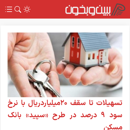
تسهیلات تا سقف ۲۰میلیاردریال با نرخ
سود ۹ درصد در طرح «سپید» بانک
مسکن