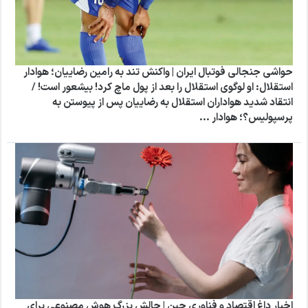
حواشی جنجالی فوتبال ایران | واکنش تند به رامین رضاییان؛ هوادار
استقلال: او لوگوی استقلال را بعد از پول ماچ کرد! بیشعور است! /
انتقاد شدید هواداران استقلال به رضاییان پس از پیوستن به
پرسپولیس؟؛ هوادار ...
اخبار داغ اقتصاد و فناوری چین | چالش بزرگ هوش مصنوعی برای