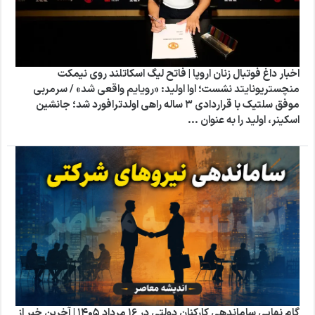
اخبار داغ فوتبال زنان اروپا | فاتح لیگ اسکاتلند روی نیمکت
منچستریونایتد نشست؛ اوا اولید: «رویایم واقعی شد» / سرمربی
موفق سلتیک با قراردادی ۳ ساله راهی اولدترافورد شد؛ جانشین
اسکینر، اولید را به عنوان ...
گام نهایی ساماندهی کارکنان دولتی در 16 مرداد 1405 | آخرین خبر از