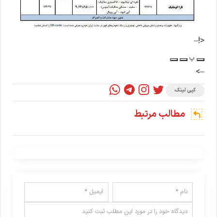
<!–
پ
–>
کپی لینک
مطالب مرتبط