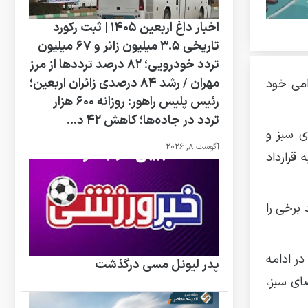
اخبار داغ اربعین ۱۴۰۵ | ثبت رکورد
تاریخی ۳.۵ میلیون زائر و ۶۷ میلیون
تردد خودرویی؛ ۸۲ درصد ترددها از مرز
مهران / رشد ۸۴ درصدی زائران اربعین؛
امی خود
رئیس پلیس راهور: روزانه ۶۰۰ هزار
تردد در جاده‌ها؛ کاهش ۴۲ د...
ای سبز و
آگوست 8, 2026
به قرارداد
برخی را
ر ادامه
پدر لیونل مسی درگذشت
 فضای سبز،