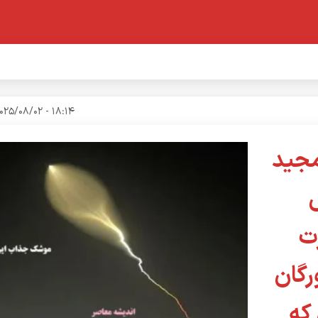
18:14 - 2025/08/02
مجید
ت
رگان
که