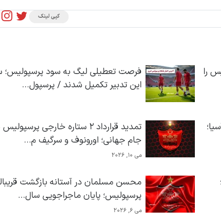
کپی لینک
س را
فرصت تعطیلی لیگ به سود پرسپولیس؛ سر
این تدبیر تکمیل شدند / پرسپول...
یا؛
تمدید قرارداد ۲ ستاره خارجی پرسپولیس
جام جهانی؛ اورونوف و سرگیف م...
می 10, 2026
محسن مسلمان در آستانه بازگشت قریبال
پرسپولیس؛ پایان ماجراجویی سال...
می 6, 2026